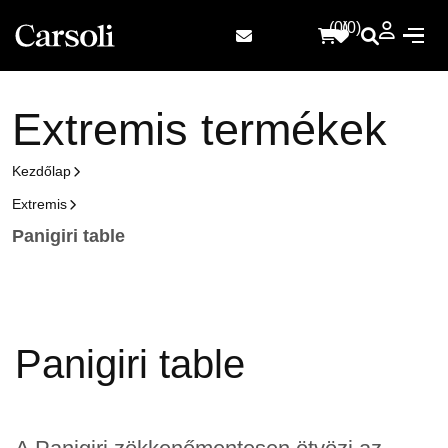
(0)
(0)
E
x
t
r
e
m
i
s
t
e
r
m
é
k
e
k
Kezdőlap
Extremis
Panigiri table
Panigiri table