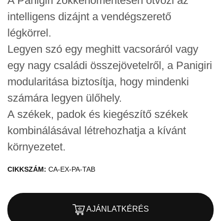
A Panigiri zökkenőmentesen ötvözi az
intelligens dizájnt a vendégszerető
légkörrel.
Legyen szó egy meghitt vacsoráról vagy
egy nagy családi összejövetelről, a Panigiri
modularitása biztosítja, hogy mindenki
számára legyen ülőhely.
A székek, padok és kiegészítő székek
kombinálásával létrehozhatja a kívánt
környezetet.
CIKKSZÁM:
CA-EX-PA-TAB
AJÁNLATKÉRÉS